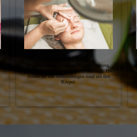
Rund um den Körper
Rundum schön – von der Haarentfernung,
über Mani- und Pediküre bis zur Massage. Hier
finden Sie alle Anwendungen rund um den
Körper.
mehr erfahren