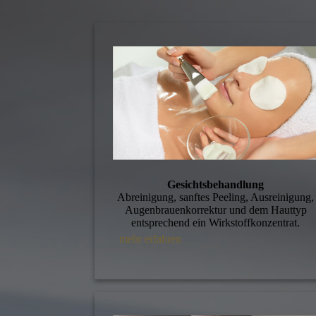
Gesichtsbehandlung
Abreinigung, sanftes Peeling, Ausreinigung,
Augen­brauen­korrektur und dem Hauttyp
entsprechend ein Wirkstoffkonzentrat.
mehr erfahren