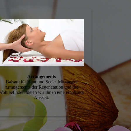
Arrangements
Balsam für Haut und Seele. Mit unsere
Arrangements der Regeneration und des
Wohlbefinden bieten wir Ihnen eine erholsame
Auszeit.
mehr erfahren