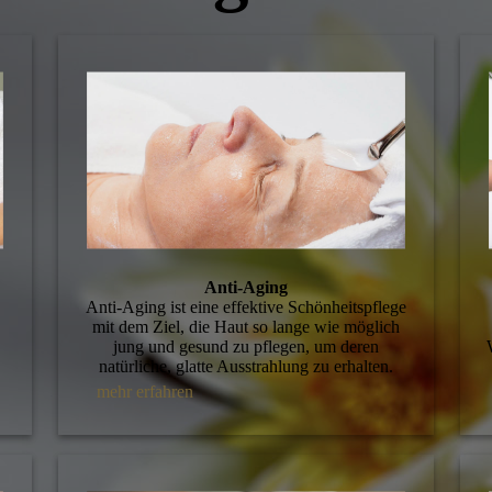
Anti-Aging
Anti-Aging ist eine effektive Schönheitspflege
mit dem Ziel, die Haut so lange wie möglich
jung und gesund zu pflegen, um deren
natürliche, glatte Ausstrahlung zu erhalten.
mehr erfahren