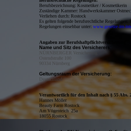
Berufsrechtliche Regelungen:
Berufsbezeichnung: Kosmetiker / Kosmetikerin
Zuständige Kammer: Handwerkskammer Ostmec
Verliehen durch: Rostock
Es gelten folgende berufsrechtliche Regelungen
Regelungen einsehbar unter:
www.gesetze-im-inte
Angaben zur Berufshaftpflichtversicherung
Name und Sitz des Versicherers:
NÜRNBERGER Versicherung
Ostendstraße 100
90334 Nürnberg
Geltungsraum der Versicherung:
Deutschland
Verantwortlich für den Inhalt nach § 55 Abs.
Hannes Möller
Beauty Farm Rostock
Am Vögenteich 25a
18055 Rostock