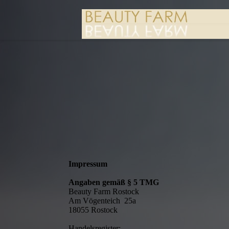
Impressum
Angaben gemäß § 5 TMG
Beauty Farm Rostock
Am Vögenteich 25a
18055 Rostock
Handelsregister: