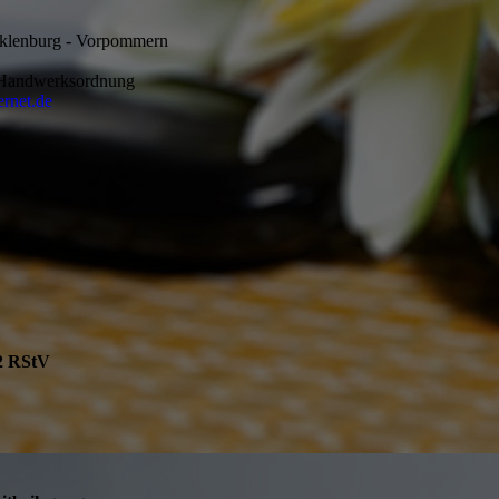
klenburg - Vorpommern
: Handwerksordnung
rnet.de
 2 RStV