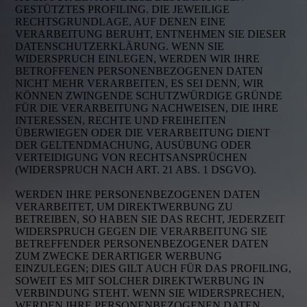
GESTÜTZTES PROFILING. DIE JEWEILIGE
RECHTSGRUNDLAGE, AUF DENEN EINE
VERARBEITUNG BERUHT, ENTNEHMEN SIE DIESER
DATENSCHUTZERKLÄRUNG. WENN SIE
WIDERSPRUCH EINLEGEN, WERDEN WIR IHRE
BETROFFENEN PERSONENBEZOGENEN DATEN
NICHT MEHR VERARBEITEN, ES SEI DENN, WIR
KÖNNEN ZWINGENDE SCHUTZWÜRDIGE GRÜNDE
FÜR DIE VERARBEITUNG NACHWEISEN, DIE IHRE
INTERESSEN, RECHTE UND FREIHEITEN
ÜBERWIEGEN ODER DIE VERARBEITUNG DIENT
DER GELTENDMACHUNG, AUSÜBUNG ODER
VERTEIDIGUNG VON RECHTSANSPRÜCHEN
(WIDERSPRUCH NACH ART. 21 ABS. 1 DSGVO).
WERDEN IHRE PERSONENBEZOGENEN DATEN
VERARBEITET, UM DIREKTWERBUNG ZU
BETREIBEN, SO HABEN SIE DAS RECHT, JEDERZEIT
WIDERSPRUCH GEGEN DIE VERARBEITUNG SIE
BETREFFENDER PERSONENBEZOGENER DATEN
ZUM ZWECKE DERARTIGER WERBUNG
EINZULEGEN; DIES GILT AUCH FÜR DAS PROFILING,
SOWEIT ES MIT SOLCHER DIREKTWERBUNG IN
VERBINDUNG STEHT. WENN SIE WIDERSPRECHEN,
WERDEN IHRE PERSONENBEZOGENEN DATEN