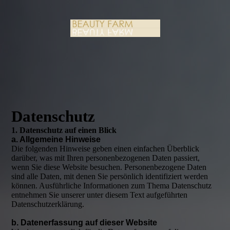
Datenschutz
1. Datenschutz auf einen Blick
a. Allgemeine Hinweise
Die folgenden Hinweise geben einen einfachen Überblick
darüber, was mit Ihren personenbezogenen Daten passiert,
wenn Sie diese Website besuchen. Personenbezogene Daten
sind alle Daten, mit denen Sie persönlich identifiziert werden
können. Ausführliche Informationen zum Thema Datenschutz
entnehmen Sie unserer unter diesem Text aufgeführten
Datenschutzerklärung.
b. Datenerfassung auf dieser Website