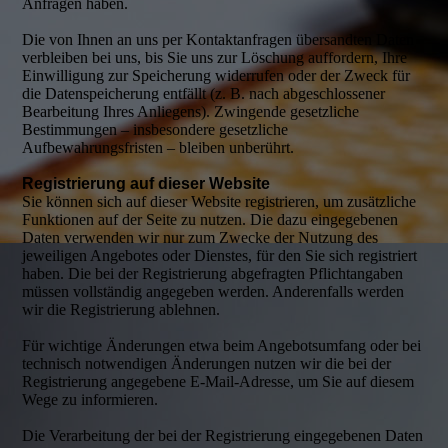
Anfragen haben.
Die von Ihnen an uns per Kontaktanfragen übersandten Daten
verbleiben bei uns, bis Sie uns zur Löschung auffordern, Ihre
Einwilligung zur Speicherung widerrufen oder der Zweck für
die Datenspeicherung entfällt (z. B. nach abgeschlossener
Bearbeitung Ihres Anliegens). Zwingende gesetzliche
Bestimmungen – insbesondere gesetzliche
Aufbewahrungsfristen – bleiben unberührt.
Registrierung auf dieser Website
Sie können sich auf dieser Website registrieren, um zusätzliche
Funktionen auf der Seite zu nutzen. Die dazu eingegebenen
Daten verwenden wir nur zum Zwecke der Nutzung des
jeweiligen Angebotes oder Dienstes, für den Sie sich registriert
haben. Die bei der Registrierung abgefragten Pflichtangaben
müssen vollständig angegeben werden. Anderenfalls werden
wir die Registrierung ablehnen.
Für wichtige Änderungen etwa beim Angebotsumfang oder bei
technisch notwendigen Änderungen nutzen wir die bei der
Registrierung angegebene E-Mail-Adresse, um Sie auf diesem
Wege zu informieren.
Die Verarbeitung der bei der Registrierung eingegebenen Daten