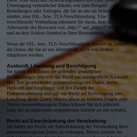
Übertragung vertraulicher Inhalte, wie zum Beispiel
Bestellungen oder Anfragen, die Sie an uns als Seitenbetreiber
senden, eine SSL- bzw. TLS-Verschlüsselung. Eine
verschlüsselte Verbindung erkennen Sie daran, dass die
Adresszeile des Browsers von „http://“ auf „https://“ wechselt
und an dem Schloss-Symbol in Ihrer Browserzeile.
Wenn die SSL- bzw. TLS-Verschlüsselung aktiviert ist, können
die Daten, die Sie an uns übermitteln, nicht von Dritten
mitgelesen werden.
Auskunft, Löschung und Berichtigung
Sie haben im Rahmen der geltenden gesetzlichen
Bestimmungen jederzeit das Recht auf unentgeltliche Auskunft
über Ihre gespeicherten personenbezogenen Daten, deren
Herkunft und Empfänger und den Zweck der
Datenverarbeitung und ggf. ein Recht auf Berichtigung oder
Löschung dieser Daten. Hierzu sowie zu weiteren Fragen zum
Thema personenbezogene Daten können Sie sich jederzeit
unter der im Impressum angegebenen Adresse an uns wenden.
Recht auf Einschränkung der Verarbeitung
Sie haben das Recht, die Einschränkung der Verarbeitung Ihrer
personenbezogenen Daten zu verlangen. Hierzu können Sie