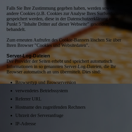
Falls Sie Ihre Zustimmung gegeben haben, werden soweit
andere Cookies (z.B. Cookies zur Analyse Ihres Surfverhaltens)
gespeichert werden, diese in der Datenschutzerklärung unter
Punkt 5 "Inhalte Dritter auf dieser Webseite" gesondert
behandelt.
Zum erneuten Aufrufen des Cookie-Banners löschen Sie über
Ihren Browser "Cookies und Websitedaten".
Server-Log-Dateien
Der Provider der Seiten erhebt und speichert automatisch
Informationen in so genannten Server-Log-Dateien, die Ihr
Browser automatisch an uns übermittelt. Dies sind:
Browsertyp und Browserversion
verwendetes Betriebssystem
Referrer URL
Hostname des zugreifenden Rechners
Uhrzeit der Serveranfrage
IP-Adresse