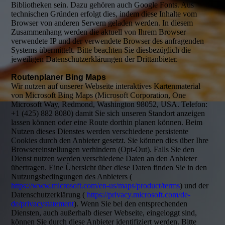
Bibliotheken sein. Dazu gehören auch Google Fonts. Aus
technischen Gründen erfolgt dies, indem diese Inhalte vom
Browser von anderen Servern geladen werden. In diesem
Zusammenhang werden die aktuell von Ihrem Browser
verwendete IP und der verwendete Browser des anfragenden
Systems übermittelt. Bitte beachten Sie diesbezüglich die
jeweiligen Datenschutzerklärungen der Drittanbieter.
Routenplaner Bing Maps
Wir nutzen auf unserer Webseite interaktives Kartenmaterial
von Microsoft Bing Maps (Microsoft Corporation, One
Microsoft Way, Redmond, Washington 98052, USA. Telefon:
+1 (425) 882 8080) damit Sie sich unseren Standort anzeigen
lassen können oder eine Route dorthin planen können. Beim
Nutzen dieses Dienstes werden verschiedene persistente
Cookies durch den Anbieter gesetzt. Sie können dies über Ihre
Browsereinstellungen verhindern (Opt-Out). Falls Sie den
Dienst nutzen werden verschiedene Daten an den Anbieter
übertragen. Eine Übersicht über diese Daten finden Sie in den
Nutzungsbedingungen des Anbieters (
https://www.microsoft.com/en-us/maps/product/terms
) und der
Datenschutzerklärung (
https://privacy.microsoft.com/de-
de/privacystatement
). Wenn Sie bei den entsprechenden
Diensten, auch außerhalb dieser Webseite, eingeloggt sind,
können Sie durch diese Anbieter identifiziert werden. Bitte