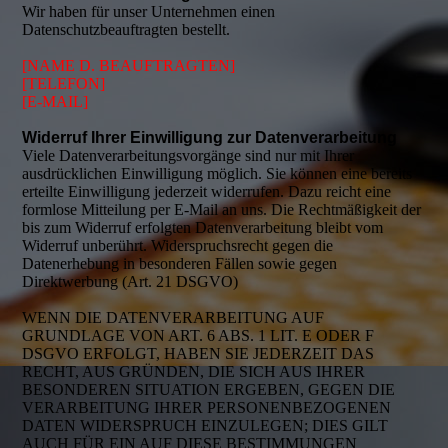
Wir haben für unser Unternehmen einen
Datenschutzbeauftragten bestellt.
[NAME D. BEAUFTRAGTEN]
[TELEFON]
[E-MAIL]
Widerruf Ihrer Einwilligung zur Datenverarbeitung
Viele Datenverarbeitungsvorgänge sind nur mit Ihrer
ausdrücklichen Einwilligung möglich. Sie können eine bereits
erteilte Einwilligung jederzeit widerrufen. Dazu reicht eine
formlose Mitteilung per E-Mail an uns. Die Rechtmäßigkeit der
bis zum Widerruf erfolgten Datenverarbeitung bleibt vom
Widerruf unberührt. Widerspruchsrecht gegen die
Datenerhebung in besonderen Fällen sowie gegen
Direktwerbung (Art. 21 DSGVO)
WENN DIE DATENVERARBEITUNG AUF
GRUNDLAGE VON ART. 6 ABS. 1 LIT. E ODER F
DSGVO ERFOLGT, HABEN SIE JEDERZEIT DAS
RECHT, AUS GRÜNDEN, DIE SICH AUS IHRER
BESONDEREN SITUATION ERGEBEN, GEGEN DIE
VERARBEITUNG IHRER PERSONENBEZOGENEN
DATEN WIDERSPRUCH EINZULEGEN; DIES GILT
AUCH FÜR EIN AUF DIESE BESTIMMUNGEN