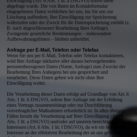
Einwilligung (Art. 6 Abs. 1 lit. a DSGVO) sofern diese
abgefragt wurde. Die von Ihnen im Kontaktformular
eingegebenen Daten verbleiben bei uns, bis Sie uns zur
Löschung auffordern, Ihre Einwilligung zur Speicherung
widerrufen oder der Zweck für die Datenspeicherung entfällt (z.
B. nach abgeschlossener Bearbeitung Ihrer Anfrage).
Zwingende gesetzliche Bestimmungen – insbesondere
Aufbewahrungsfristen – bleiben unberührt.
Anfrage per E-Mail, Telefon oder Telefax
Wenn Sie uns per E-Mail, Telefon oder Telefax kontaktieren,
wird Ihre Anfrage inklusive aller daraus hervorgehenden
personenbezogenen Daten (Name, Anfrage) zum Zwecke der
Bearbeitung Ihres Anliegens bei uns gespeichert und
verarbeitet. Diese Daten geben wir nicht ohne Ihre
Einwilligung weiter.
Die Verarbeitung dieser Daten erfolgt auf Grundlage von Art. 6
Abs. 1 lit. b DSGVO, sofern Ihre Anfrage mit der Erfüllung
eines Vertrags zusammenhängt oder zur Durchführung
vorvertraglicher Maßnahmen erforderlich ist. In allen übrigen
Fällen beruht die Verarbeitung auf Ihrer Einwilligung (Art. 6
Abs. 1 lit. a DSGVO) und/oder auf unseren berechtigten
Interessen (Art. 6 Abs. 1 lit. f DSGVO), da wir ein berechtigtes
Interesse an der effektiven Bearbeitung der an uns gerichteten